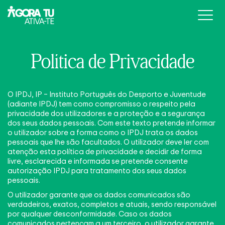
Campanha
Política de Privacidade
Parceiros
Apptiva
O IPDJ, IP – Instituto Português do Desporto e Juventude
Outras iniciativas
(adiante IPDJ) tem como compromisso o respeito pela
Laboral
privacidade dos utilizadores e a proteção e a segurança
Notícias
dos seus dados pessoais. Com este texto pretende informar
Escolas
Multimédia
o utilizador sobre a forma como o IPDJ trata os dados
pessoais que lhe são facultados. O utilizador deve ler com
Relatórios
atenção esta política de privacidade e decidir de forma
livre, esclarecida e informada se pretende consente
autorização IPDJ para tratamento dos seus dados
pessoais.
O utilizador garante que os dados comunicados são
verdadeiros, exatos, completos e atuais, sendo responsável
por qualquer desconformidade. Caso os dados
comunicados pertençam a um terceiro, o utilizador garante