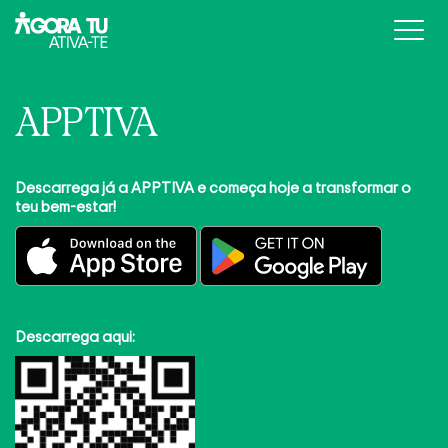
Campanha
APPTIVA
Parceiros
Apptiva
Descarrega já a APPTIVA e começa hoje a transformar o
Outras iniciativas
teu bem-estar!
Laboral
Notícias
Escolas
Multimédia
Relatórios
Descarrega aqui: