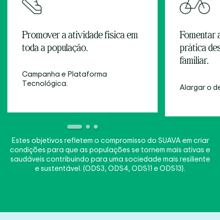
Promover a atividade física em
Fomentar a
toda a população.
prática de
familiar.
Campanha e Plataforma
Tecnológica.
Alargar o d
Estes objetivos refletem o compromisso do SUAVA em criar
condições para que as populações se tornem mais ativas e
saudáveis contribuindo para uma sociedade mais resiliente
e sustentável. (ODS3, ODS4, ODS11 e ODS13).