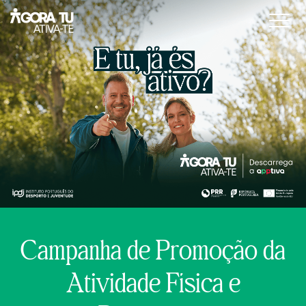
Campanha
Parceiros
Apptiva
Outras iniciativas
Laboral
Notícias
Escolas
Multimédia
Relatórios
Campanha de Promoção da
Atividade Física e