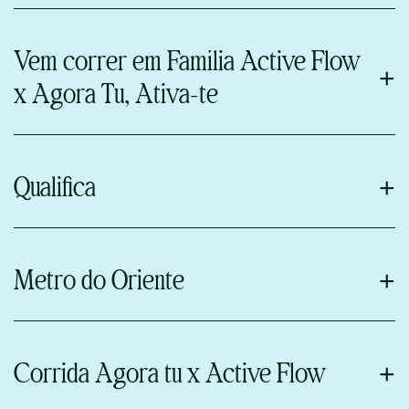
Data: 15 de março
Local: Coimbra
Vem correr em Família Active Flow
x Agora Tu, Ativa-te
Datas: 21de março
Local: Estação Fluvial de Belém, ás 09h00
Qualifica
Datas: 25, 26, 27 e 28 de março
Local: Exponor, Matosinhos
Metro do Oriente
Data: 06 de abril de 2026
Local: Linha do Metro do Oriente
Corrida Agora tu x Active Flow