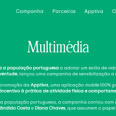
Campanha
Parceiros
Apptiva
O
Multimédia
oda a população portuguesa
a adotar um estilo de vida
uventude
, lançou uma campanha de sensibilização a n
 a promoção da
Apptiva
, uma aplicação
mobile
100% g
ncentivo à prática de atividade física e comportam
a a população portuguesa, a campanha contou com a 
ândido Costa
e
Diana Chaves
, que assumem o papel