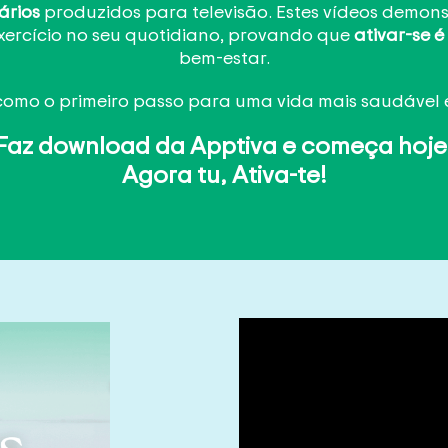
ários
produzidos para televisão. Estes vídeos demon
exercício no seu quotidiano, provando que
ativar-se é
bem-estar.
como o primeiro passo para uma vida mais saudável 
Faz download d
a
Apptiva
e começa hoje
Agora tu, Ativa-te!