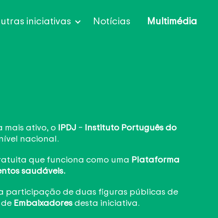
utras iniciativas
Notícias
Multimédia
Laboral
Escolas
Relatórios
 mais ativo, o
IPDJ
–
Instituto Português do
ível nacional.
ratuita que funciona como uma
Plataforma
entos saudáveis.
participação de duas figuras públicas de
 de
Embaixadores
desta iniciativa.